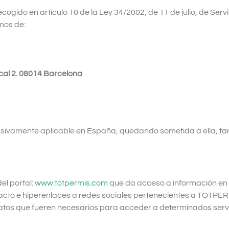
ogido en artículo 10 de la Ley 34/2002, de 11 de julio, de Servi
mos de:
ocal 2. 08014 Barcelona
usivamente aplicable en España, quedando sometida a ella, tan
el portal:
www.totpermis.com
que da acceso a información en r
acto e hiperenlaces a redes sociales pertenecientes a TOTPER
atos que fueren necesarios para acceder a determinados servi