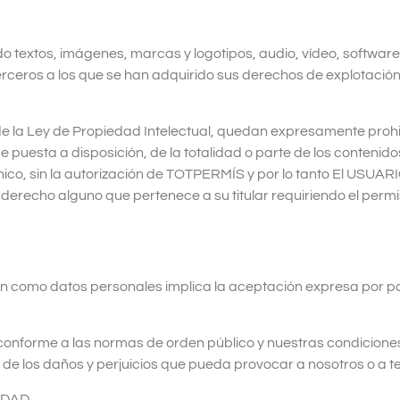
ndo textos, imágenes, marcas y logotipos, audio, vídeo, softwar
erceros a los que se han adquirido sus derechos de explotació
de la Ley de Propiedad Intelectual, quedan expresamente prohib
 puesta a disposición, de la totalidad o parte de los contenid
nico, sin la autorización de TOTPERMÍS y por lo tanto El USUAR
er derecho alguno que pertenece a su titular requiriendo el pe
n como datos personales implica la aceptación expresa por pa
onforme a las normas de orden público y nuestras condiciones
 los daños y perjuicios que pueda provocar a nosotros o a te
IDAD