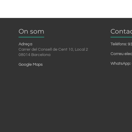
On som
Contac
Adreça
Telèfons:
9
Carrer del Consell de Cent 10, Local 2
Correu elec
08014 Barcelona
WhatsApp:
Google Maps