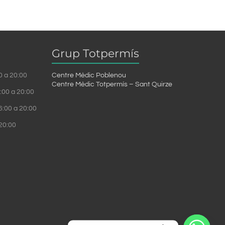
Grup Totpermís
00 a 20:00
Centre Mèdic Poblenou
Centre Mèdic Totpermís – Sant Quirze
6:00 a 20:00
6:00 a 20:00
 20:00