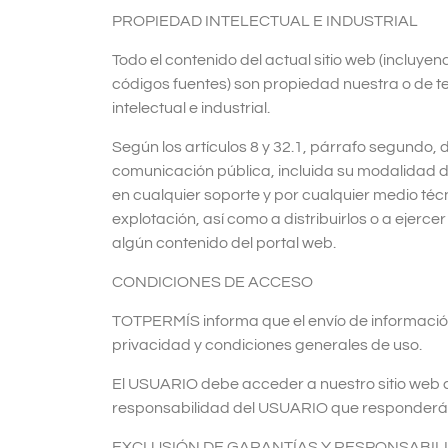
PROPIEDAD INTELECTUAL E INDUSTRIAL
Todo el contenido del actual sitio web (incluye
códigos fuentes) son propiedad nuestra o de t
intelectual e industrial.
Según los artículos 8 y 32.1, párrafo segundo, 
comunicación pública, incluida su modalidad de
en cualquier soporte y por cualquier medio téc
explotación, así como a distribuirlos o a ejerc
algún contenido del portal web.
CONDICIONES DE ACCESO
TOTPERMÍS informa que el envío de informació
privacidad y condiciones generales de uso.
El USUARIO debe acceder a nuestro sitio web c
responsabilidad del USUARIO que responderá de
EXCLUSIÓN DE GARANTÍAS Y RESPONSABIL