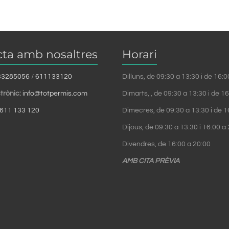
ta amb nosaltres
Horari
33285056
/
611133120
Dilluns, de 09:30 a 13:30 i de 16:
trònic:
info@totpermis.com
Dimarts, , de 09:30 a 13:30 i de 1
611 133 120
Dimecres, de 09:30 a 13:30 i de 1
Dijous, de 09:30 a 13:30 i 16:00 a
Divendres, de 16:00 a 20:00
AMB CITA PRÈVIA