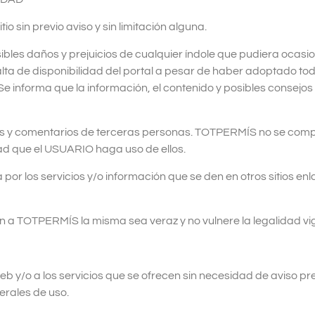
 sin previo aviso y sin limitación alguna.
les daños y prejuicios de cualquier índole que pudiera ocasio
alta de disponibilidad del portal a pesar de haber adoptado t
Se informa que la información, el contenido y posibles consejo
dos y comentarios de terceras personas. TOTPERMÍS no se comp
d que el USUARIO haga uso de ellos.
 los servicios y/o información que se den en otros sitios enl
ón a TOTPERMÍS la misma sea veraz y no vulnere la legalidad vig
y/o a los servicios que se ofrecen sin necesidad de aviso prev
rales de uso.