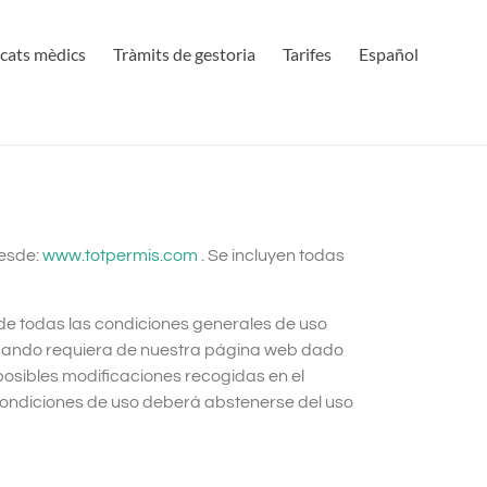
icats mèdics
Tràmits de gestoria
Tarifes
Español
desde:
www.totpermis.com
. Se incluyen todas
de todas las condiciones generales de uso
uando requiera de nuestra página web dado
osibles modificaciones recogidas en el
condiciones de uso deberá abstenerse del uso