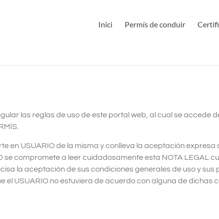
Inici
Permís de conduir
Certif
regular las reglas de uso de este portal web, al cual se accede 
RMÍS.
erte en USUARIO de la misma y conlleva la aceptación expresa 
RIO se compromete a leer cuidadosamente esta NOTA LEGAL c
isa la aceptación de sus condiciones generales de uso y sus p
ue el USUARIO no estuviera de acuerdo con alguna de dichas 